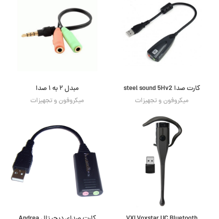
کارت صدا steel sound 5Hv2
مبدل ۲ به ۱ صدا
میکروفون و تجهیزات
میکروفون و تجهیزات
VXI Voxstar UC Bluetooth
کارت صدای دیجیتال Andrea