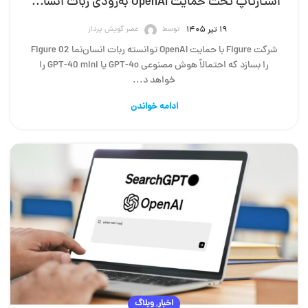
استارتاپ تحت حمایت OpenAI به‌زودی ربات انسان‌نمای Figure 02 را معرفی می‌کند
توسط
عصر گویش پرداز
۱۹ تیر ۱۴۰۵
شرکت Figure با حمایت OpenAI توانسته ربات انسان‌نما Figure 02
را بسازد که احتمالاً هوش مصنوعی GPT-4o یا GPT-40 mini را
خواهد د...
ادامه خواندن
,
اخبار
وبلاگ