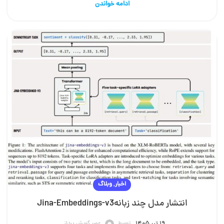
ادامه خواندن
,
اخبار
وبلاگ
انتشار مدل چند زبانهJina-Embeddings-v3
توسط
عصر گویش پرداز
۱۹ تیر ۱۴۰۵