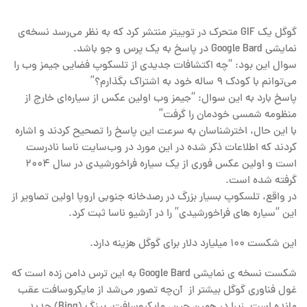
گوگل یک GIF متحرک در توییتر منتشر کرد که به نظر می‌رسد نسخه‌ی
نمایشی Google Bard در پاسخ به یک پرس و جو باشد.
سوال این بود: “چه اکتشافات جدیدی از تلسکوپ فضایی جیمز وب را
می‌توانم با کودک ۹ ساله خود به اشتراک بگذارم؟”
پاسخ بارد به این سوال: “جیمز وب اولین عکس از سیاره‌ای خارج از
منظومه شمسی خودمان را گرفت”
با این حال، اخترشناسان به سرعت این پاسخ را تصحیح کردند و اشاره
کردند که اطلاعات ذکر شده در این مورد در وب‌سایت ناسا نادرست
است و اولین عکس فوری از یک سیاره فراخورشیدی در سال ۲۰۰۴
گرفته شده است.
در واقع، تلسکوپ بسیار بزرگ در رصدخانه جنوبی اروپا اولین تصاویر از
این “سیاره های فراخورشیدی” را در آرشیو ناسا ثبت کرد.
این شکست ۱۰۰ میلیارد دلار برای گوگل هزینه دارد.
شکست نسخه ی نمایشی Google Bard به این ترس دامن زده است که
غول فناوری گوگل بیشتر از آن‌چه تصور می‌شد از مایکروسافت عقب
مانده است. زیرا در همین حین، مایکروسافت، بینگ (Bing) جدید