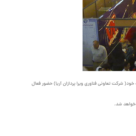
ود( شرکت تعاونی فناوری ویرا پردازان آریا) حضور فعال